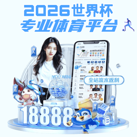
立即注册
AG电子官网
带您畅享全球体
育盛事
专业平台，数据精准，
高清直播
覆盖热门体育项
目。
聚焦足球、篮球、电竞等赛事，
每日内容实时更
新
。
极速访问
下载APP