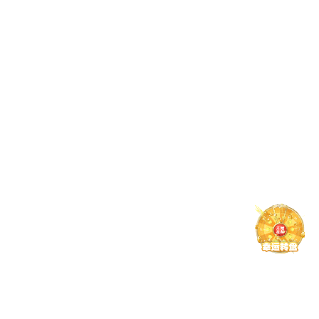
社交媒体上流传着许多夺冠时刻的视频剪辑，每当回
放到那些激动人心的画面，总能引起众多球迷共鸣。
凯恩兴奋地举起奖杯，与队友们欢呼庆祝，那一刻成
为无数人心目中的经典瞬间。这不仅仅是荣耀，也是
团队合作精神与坚持不懈努力所凝聚而成的重要时
刻。
夺冠之后，凯恩发表了一段感言，对所有支持者表示
感谢，并强调团队协作的重要性。他深知，在这个过
程中每个成员都付出了艰辛努力，而这些努力最终汇
聚成了一道辉煌光芒，让他们共同享受成功果实。这
种分享胜利喜悦的态度，无疑更增添了他作为领袖的
人格魅力。
3、创下诸多纪录