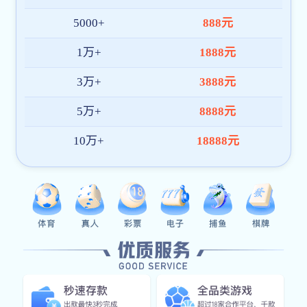
些内容将为读者呈现一个全面而立体的凯恩形象，让
人更加深入地了解这位足球巨星背后的故事。
1、职业生涯历程
凯恩自幼便展现出卓越的足球天赋，他在青训阶段就
备受关注。在经历了几次租借后，他终于在热刺一线
队崭露头角，从此开启了自己的传奇职业旅程。随着
比赛经验的积累，凯恩逐渐成为球队核心，他敏锐的
进攻嗅觉和强大的射门能力令他迅速赢得了球迷和教
练的认可。
进入职业生涯巅峰期后，凯恩不仅仅是一名优秀前
锋，更是球队精神领袖。他用实际行动感染着身边每
一个人，不论是在场上的拼搏还是场外对年轻球员的
指导，都展现出他的责任感和领导力。正是这样的品