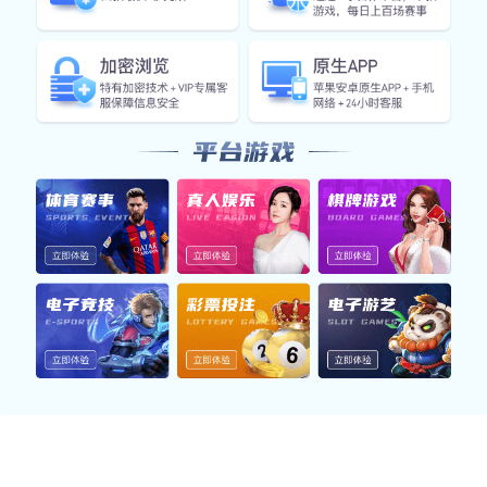
赋。
此外，他能够适应不同的战术体系，无论是单前锋还
是双前锋阵型，都能充分发挥自己的优势。这样的灵
活性使得对手难以防范他，为球队创造了更多得分机
会。
2、关键时刻敢于担当
在高压环境下，姆巴佩总是能够保持冷静，并敢于承
担起重任。在面对实力强劲的巴萨时，他经常在关键
时刻挺身而出，为球队注入信心。他的一些重要进
球，不仅改变了比赛走势，也激励了队友们共同奋
战。
例如，在一场决定性的欧冠小组赛中，当球队面临被