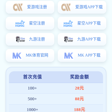
姆巴佩对阵巴萨表现惊艳9场
比赛打入12球两度上演帽子
戏法
2026-06-05 13:20
82 次阅读
首页
/
体育焦点
在现代足球的舞台上，姆巴佩以其卓越的技术和出色
的表现脱颖而出，尤其是在对阵巴萨的比赛中，他更
是展现出了惊人的实力。这篇文章将详细探讨姆巴佩
在与巴萨交锋时的表现，包括他的进球数量、关键时
刻的发挥、战术配合以及对球队的重要性。通过九场
比赛打入12球并两度上演帽子戏法，姆巴佩不仅为巴
黎圣日耳曼带来了巨大的胜利，也在全球范围内赢得