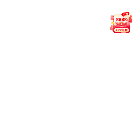
担着引领整支队伍向前发展的责任。他的一举一动都
可能影响到全局，因此他必须保持高水平发挥才能维
持团队士气。此外，他也是年轻一代足球运动员中的
标杆，引领着新生代的发展方向。
无论是在国内联赛还是国际赛事中，对于巴黎圣日耳
曼来说，有姆巴佩存在就意味着具有更高获胜概率。
他用自己的努力和拼搏向所有人证明了什么是真正的
大牌球星。同时，一个充满激情与斗志的人，总会感
染其他队员，使整个团队氛围更加积极向上。
最后，不可否认的是，在未来若想实现更大的成就和
目标，球队必须依赖像穆帕贝这样具备顶尖能力且有
领导风范的人物。因此不得不说，他已然成为这支豪
门俱乐部不可或缺的重要资产，为未来的发展奠定基