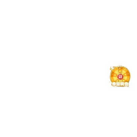
淘汰危机时，是姆巴佩用一脚精准的射门打破僵局，
使得全队士气大振。这种关键时刻的不屈精神，让他
成为不可或缺的一员，让人们铭记他的名字。
同时，他也懂得如何利用对手防线上的漏洞。在与巴
萨交手过程中，姆巴佩善于观察并迅速做出反应，这
种敏锐性使他的每一次冲刺都充满威胁。他用实际行
动证明，真正的大师级选手总能在最需要的时候站出
来。
3、战术配合默契十足
除了个人能力外，姆巴佩与队友之间良好的默契也是
他表现突出的重要原因之一。在与巴黎圣日耳曼其他
攻击手如内马尔和梅西搭档时，他们之间形成了一种
化学反应，使整体攻击力大幅提升。