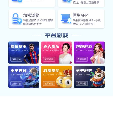
近年来，随着比赛经验的积累和技术上的进步，他不
仅在国内赛事中表现优异，还逐渐取得了国际比赛的
机会。这一切都为他的职业生涯增添了光彩，同时也
让更多人期待着他的下一步发展。
2、国米对维卡里奥的兴趣
国际米兰作为意甲传统豪门，一直以来对于优秀门将
有着高标准和严格要求。随着球队战绩波动，管理层
开始寻找能够增强防线实力的新血液，而维卡里奥正
是他们关注的重要目标之一。国米希望通过引入这样
一位年轻、有潜力且具备良好心理素质的门将来提升
整体竞争力。
据悉，在经过多轮谈判后，国米与维卡里奥达成了一
致协议，这无疑是双方都认为互利共赢的一笔交易。