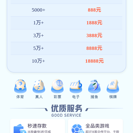
们还将探讨此举可能对其他球队产生的影响，最后总
结这一事件在整个足球市场中的重要性和潜在后果。
1、维卡里奥个人职业生涯
维卡里奥是一位备受瞩目的年轻门将，自出道以来便
展现出非凡的天赋。他在青训阶段就引起了众多球探
的注意，并最终被一家实力雄厚的俱乐部签下。在初
期，他经历了一段磨练期，但凭借坚韧不拔的精神和
不断提升自己的技术水平，很快就赢得了主力位置。
他在联赛中表现突出，多次帮助球队成功扑救关键
球，使得他逐渐成为球队不可或缺的一员。从最初的
不被重视到如今成为各大俱乐部争抢的对象，可以说
维卡里奥用实际行动证明了自己的能力。